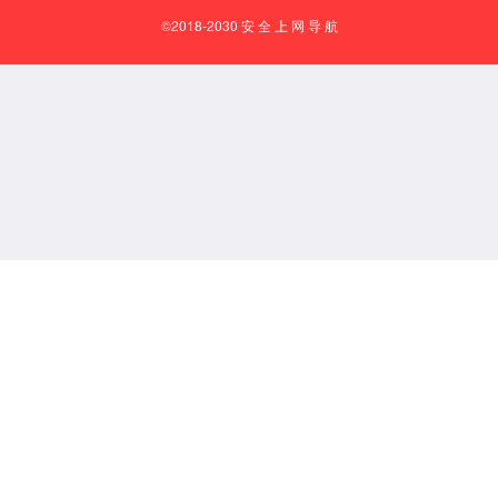
挖掘机升降驾驶室
首页
产品
电话
三节臂
拆楼臂倾斜驾驶室