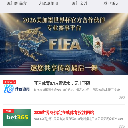
全国销售热线：13405372221/400-606-
2799
售后服务热线：400-606-2399
电话：0537-2345015
传真：0537-2345016
山东省济宁市高新区德源路东硬创产
业园
产品展示
铁路清渣机
铁路换枕机改装
挖掘机大长腿改装
挖掘机升降驾驶室
三节臂
拆楼臂倾斜驾驶室
加长臂
岩石臂
打桩臂
防滑保护履带